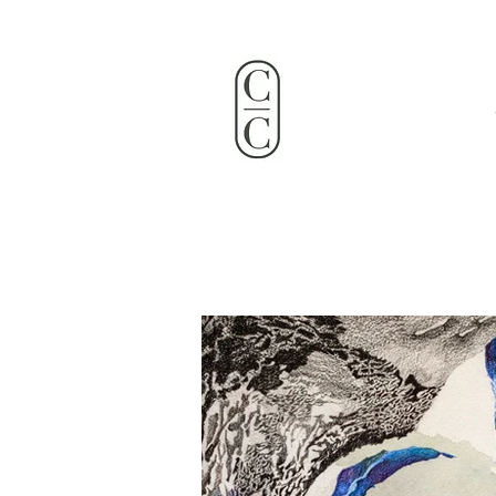
Claire Coupvent Artiste Plas
clairecoupvent@gmai